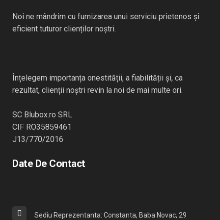
Noi ne mândrim cu furnizarea unui serviciu prietenos și
eficient tuturor clienților noștri.
Înțelegem importanța onestității, a fiabilității și, ca
rezultat, clienții noștri revin la noi de mai multe ori.
SC Blubox.ro SRL
CIF RO35859461
J13/770/2016
Date De Contact
Sediu Reprezentanta: Constanta, Baba Novac, 29