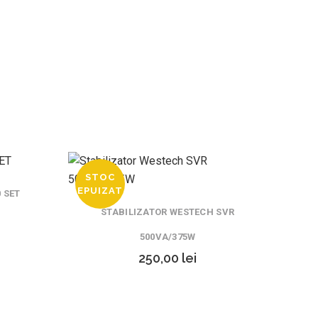
STOC
EPUIZAT
 SET
STABILIZATOR WESTECH SVR
500VA/375W
250,00
lei