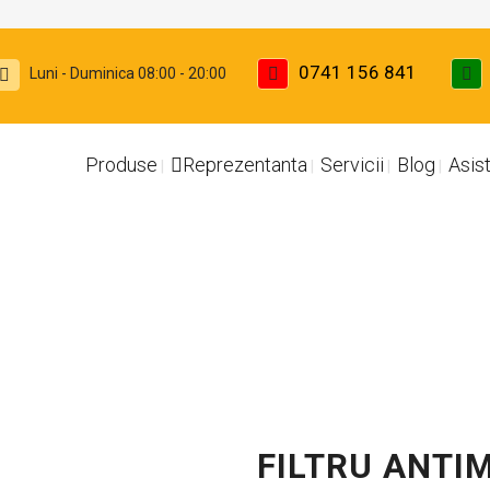
0741 156 841
Luni - Duminica 08:00 - 20:00
Produse
Reprezentanta
Servicii
Blog
Asis
FILTRU ANTI