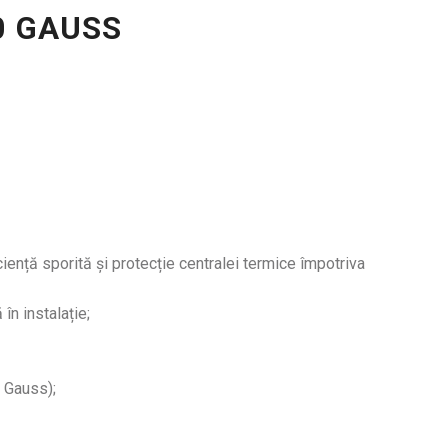
0 GAUSS
ciență sporită și protecție centralei termice împotriva
în instalație;
 Gauss);