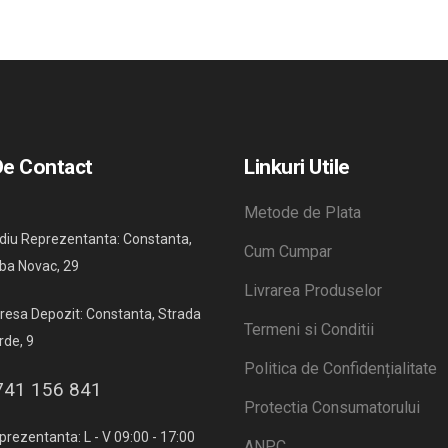
De Contact
Linkuri Utile
Metode de Plata
diu Reprezentanta: Constanta,
Cum Cumpar
ba Novac, 29
Livrarea Produselor
resa Depozit: Constanta, Strada
Termeni si Conditii
rde, 9
Politica de Confidențialitate
741 156 841
Protectia Consumatorului
prezentanta: L - V 09:00 - 17:00
ANPC